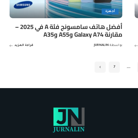
أجهزة
أفضل هاتف سامسونج فئة A في 2025 –
مقارنة Galaxy A74 وA55 وA35
بواسطة
JURNALIN
قراءة المزيد
Posted
by
…
7