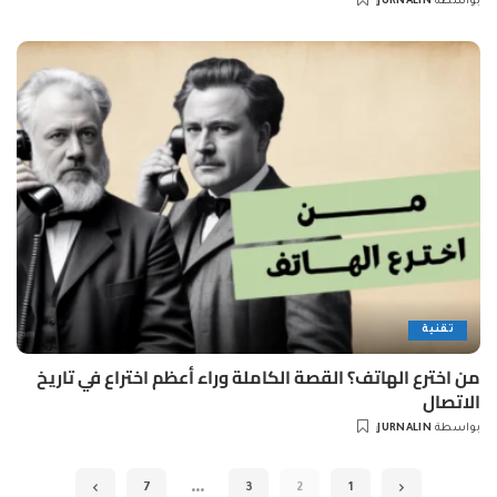
بواسطة
JURNALIN
Posted
by
تقنية
من اخترع الهاتف؟ القصة الكاملة وراء أعظم اختراع في تاريخ
الاتصال
بواسطة
JURNALIN
Posted
by
…
7
3
2
1