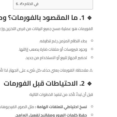
✍️ في الختام
🔹 1. ما المقصود بالفورمات؟ ومتى تحتاجه؟
الفورمات هو عملية مسح جميع البيانات من قرص التخزين وإعادة 
بطء النظام المزمن رغم تنظيفه.
وجود فيروسات أو ملفات ضارة يصعب إزالتها.
تحضير الجهاز للبيع أو الاستخدام من جديد.
⚠️ ملاحظة: الفورمات يعني حذف كل شيء على الجهاز، لذا تأكد 
🔹 2. الاحتياطات قبل الفورمات
قبل أن تبدأ، تأكد من تنفيذ الخطوات التالية:
نسخ احتياطي للملفات الهامة :
مثل الصور، الفيديوهات
حفظ كلمات المرور ومفاتيح تفعيل البرامج.