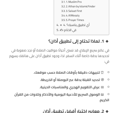
1. Muslim Pro
2. Athan by IslamicFinder
3. Salaat First
4. AlMosaly
5. Prayer Times
🔹 4. أي تطبيق يناسبك؟
✍️ في الختام
🔹 1. لماذا تحتاج إلى تطبيق أذان؟
في عالم سريع الإيقاع، قد ننسى أحيانًا مواقيت الصلاة أو نجد صعوبة في
تحديدها بدقة خاصة أثناء السفر. لذا، وجود تطبيق أذان على هاتفك يسهم
في:
⏰
تنبيهات دقيقة بأوقات الصلاة حسب موقعك.
🧭
تحديد القبلة بدقة عبر البوصلة أو الخريطة.
📅
عرض التقويم الهجري والمناسبات الدينية.
📖
الوصول السريع للأدعية اليومية والأذكار وتلاوات من القرآن
الكريم.
🔹 2. معايير اختيار أفضل تطبيق أذان