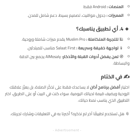
المنصات :
Android فقط
المميزات :
جدول مواقيت، تصميم بسيط، دعم شامل للمدن.
🔹 4. أي تطبيق يناسبك؟
🕌
للتجربة المتكاملة :
Muslim Pro يقدم ميزات شاملة وروحية.
📱
لواجهة خفيفة وسريعة :
Salaat First مناسب للمبتدئين.
🧭
لمن يفضل أدوات القبلة والأذكار:
AlMosaly يجمع بين الدقة
والبساطة.
✍️ في الختام
اختيار
أفضل برنامج أذان
لا يساعدك فقط على تذكّر الصلاة، بل يعزّز علاقتك
الروحية ويضيف قيمة لحياتك اليومية. سواء كنت في البيت أو على الطريق، اختر
التطبيق
الذي يناسب نمط حياتك.
📎 هل تستخدم تطبيقًا آخر لم نذكره؟ أخبرنا به في التعليقات وشارك تجربتك.
– Advertisement –